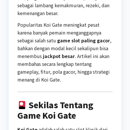
sebagai lambang kemakmuran, rezeki, dan
kemenangan besar.
Popularitas Koi Gate meningkat pesat
karena banyak pemain menganggapnya
sebagai salah satu
game slot paling gacor
,
bahkan dengan modal kecil sekalipun bisa
menembus
jackpot besar
. Artikel ini akan
membahas secara lengkap tentang
gameplay, fitur, pola gacor, hingga strategi
menang di Koi Gate.
Sekilas Tentang
Game Koi Gate
Koi Gate
adalah salah satu slot klasik dari