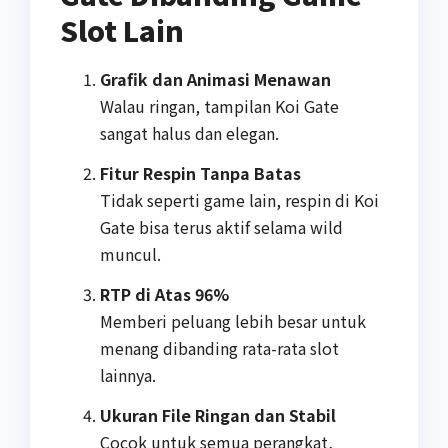
Slot Lain
Grafik dan Animasi Menawan
Walau ringan, tampilan Koi Gate
sangat halus dan elegan.
Fitur Respin Tanpa Batas
Tidak seperti game lain, respin di Koi
Gate bisa terus aktif selama wild
muncul.
RTP di Atas 96%
Memberi peluang lebih besar untuk
menang dibanding rata-rata slot
lainnya.
Ukuran File Ringan dan Stabil
Cocok untuk semua perangkat,