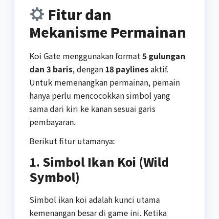
Fitur dan
Mekanisme Permainan
Koi Gate menggunakan format
5 gulungan
dan 3 baris
, dengan
18 paylines
aktif.
Untuk memenangkan permainan, pemain
hanya perlu mencocokkan simbol yang
sama dari kiri ke kanan sesuai garis
pembayaran.
Berikut fitur utamanya:
1.
Simbol Ikan Koi (Wild
Symbol)
Simbol ikan koi adalah kunci utama
kemenangan besar di game ini. Ketika