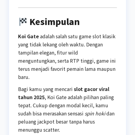
Kesimpulan
Koi Gate
adalah salah satu game slot klasik
yang tidak lekang oleh waktu. Dengan
tampilan elegan, fitur wild
menguntungkan, serta RTP tinggi, game ini
terus menjadi favorit pemain lama maupun
baru.
Bagi kamu yang mencari
slot gacor viral
tahun 2025
, Koi Gate adalah pilihan paling
tepat. Cukup dengan modal kecil, kamu
sudah bisa merasakan sensasi
spin hoki
dan
peluang jackpot besar tanpa harus
menunggu scatter.