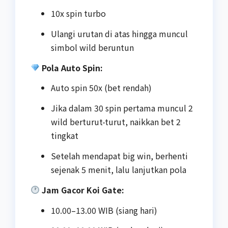
10x spin turbo
Ulangi urutan di atas hingga muncul
simbol wild beruntun
Pola Auto Spin:
Auto spin 50x (bet rendah)
Jika dalam 30 spin pertama muncul 2
wild berturut-turut, naikkan bet 2
tingkat
Setelah mendapat big win, berhenti
sejenak 5 menit, lalu lanjutkan pola
Jam Gacor Koi Gate:
10.00–13.00 WIB (siang hari)