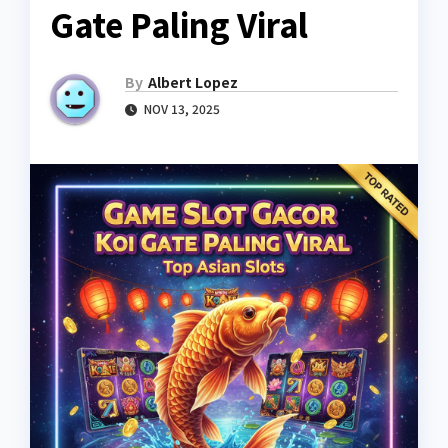
Gate Paling Viral
By
Albert Lopez
NOV 13, 2025