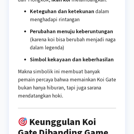
Keteguhan dan ketekunan
dalam
menghadapi rintangan
Perubahan menuju keberuntungan
(karena koi bisa berubah menjadi naga
dalam legenda)
Simbol kekayaan dan keberhasilan
Makna simbolik ini membuat banyak
pemain percaya bahwa memainkan Koi Gate
bukan hanya hiburan, tapi juga sarana
mendatangkan hoki.
Keunggulan Koi
Gate Dibanding Game