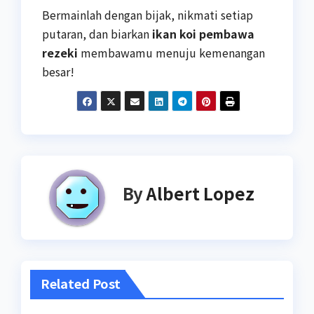
Bermainlah dengan bijak, nikmati setiap
putaran, dan biarkan
ikan koi pembawa
rezeki
membawamu menuju kemenangan
besar!
By
Albert Lopez
Related Post